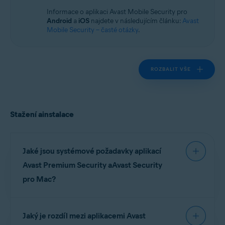
Operační systémy:
Informace o aplikaci Avast Mobile Security pro
macOS
Android
a
iOS
najdete v následujícím článku:
Avast
Mobile Security – časté otázky
.
ROZBALIT VŠE
Stažení ainstalace
Jaké jsou systémové požadavky aplikací
Avast Premium Security aAvast Security
pro Mac?
Podrobné informace o systémových požadavcích
Jaký je rozdíl mezi aplikacemi Avast
pro Avast Premium Security a Avast Security