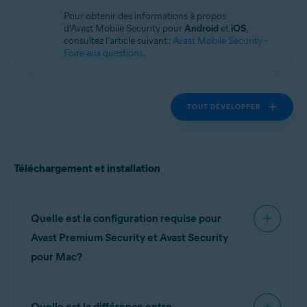
Systèmes d'exploitation:
Pour obtenir des informations à propos
macOS
d’Avast Mobile Security pour
Android
et
iOS
,
consultez l’article suivant :
Avast Mobile Security -
Foire aux questions
.
TOUT DÉVELOPPER
Téléchargement et installation
Quelle est la configuration requise pour
Avast Premium Security et Avast Security
pour Mac?
Pour obtenir des informations détaillées sur les
Quelle est la différence entre
exigences système pour Avast Premium Security