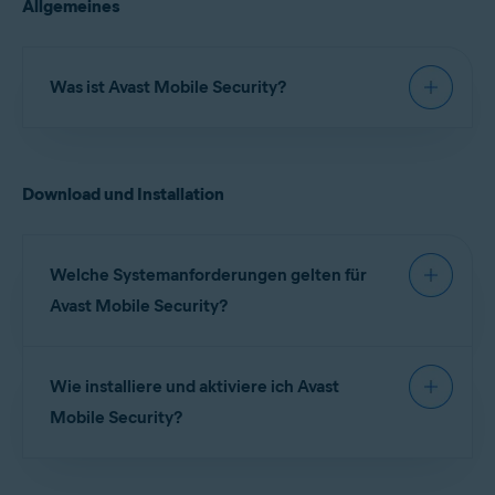
Allgemeines
Was ist Avast Mobile Security?
Avast Mobile Security für iOS
ist eine App, die
entwickelt wurde, um Ihre Privatsphäre online zu
Download und Installation
schützen, Ihre Fotos sicher zu speichern,
gefährliche Websites zu blockieren und sie zu
warnen, wenn Ihre Online-Konten oder E-Mail-
Adressen im Internet geleakt wurden.
Welche Systemanforderungen gelten für
Avast Mobile Security?
Ausführliche Informationen zu den
Wie installiere und aktiviere ich Avast
Systemanforderungen für Avast Mobile Security
finden Sie im folgenden Artikel:
Mobile Security?
Systemanforderungen für Avast-Anwendungen
.
Detaillierte Anweisungen zur Installation und