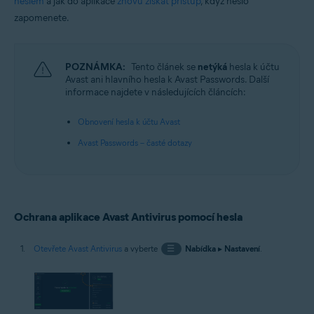
heslem
a jak do aplikace
znovu získat přístup
, když heslo
Operační systémy:
zapomenete.
Windows
POZNÁMKA:
Tento článek se
netýká
hesla k účtu
Avast ani hlavního hesla k Avast Passwords. Další
informace najdete v následujících článcích:
Obnovení hesla k účtu Avast
Avast Passwords – časté dotazy
Ochrana aplikace Avast Antivirus pomocí hesla
Otevřete Avast Antivirus
a vyberte
☰
Nabídka
▸
Nastavení
.