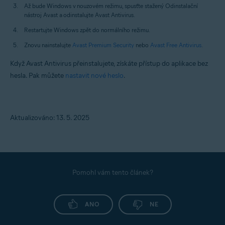
Až bude Windows v nouzovém režimu, spusťte stažený Odinstalační
nástroj Avast a odinstalujte Avast Antivirus.
Restartujte Windows zpět do normálního režimu.
Znovu nainstalujte
Avast Premium Security
nebo
Avast Free Antivirus
.
Když Avast Antivirus přeinstalujete, získáte přístup do aplikace bez
hesla. Pak můžete
nastavit nové heslo
.
Aktualizováno: 13. 5. 2025
Pomohl vám tento článek?
ANO
NE