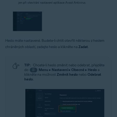
jen při otevírání nastavení aplikace Avast Antivirus.
Heslo máte nastavené. Budete-li chtít otevřít některou z heslem
chráněných oblastí, zadejte heslo a klikněte na
Zadat
.
TIP:
Chcete-li heslo změnit nebo odebrat, přejděte
do
Menu
▸
Nastavení
▸
Obecné
▸
Heslo
a
☰
klikněte na možnost
Změnit heslo
nebo
Odebrat
heslo
.