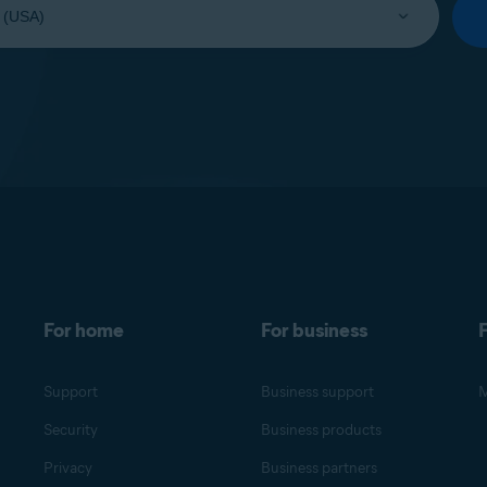
For home
For business
F
Support
Business support
M
Security
Business products
Privacy
Business partners