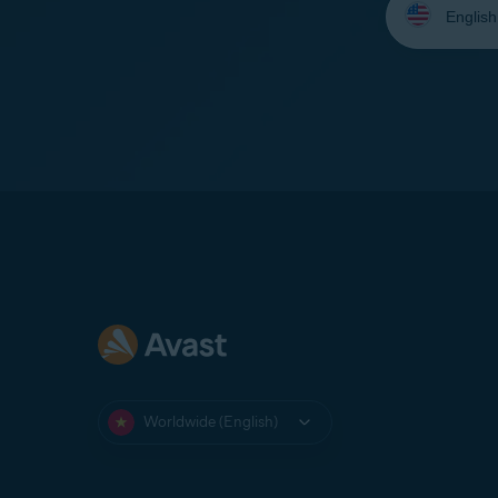
your
language:
Worldwide (English)