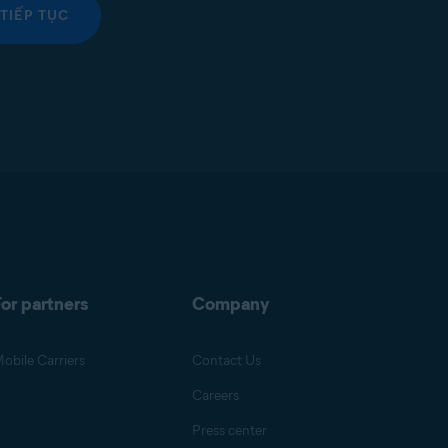
TIẾP TỤC
or partners
Company
obile Carriers
Contact Us
Careers
Press center