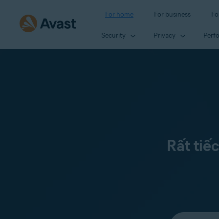
For home
For business
Fo
Security
Privacy
Perf
Rất tiế
Select