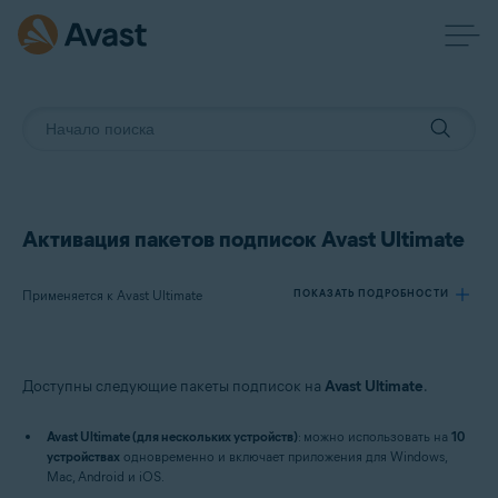
Активация пакетов подписок Avast Ultimate
Применяется к Avast Ultimate
ПОКАЗАТЬ ПОДРОБНОСТИ
Продукты:
Доступны следующие пакеты подписок на
Avast Ultimate
.
Avast Ultimate
Avast Ultimate (для нескольких устройств)
: можно использовать на
10
Операционные системы:
устройствах
одновременно и включает приложения для Windows,
Mac, Android и iOS.
Windows, macOS, Android и iOS