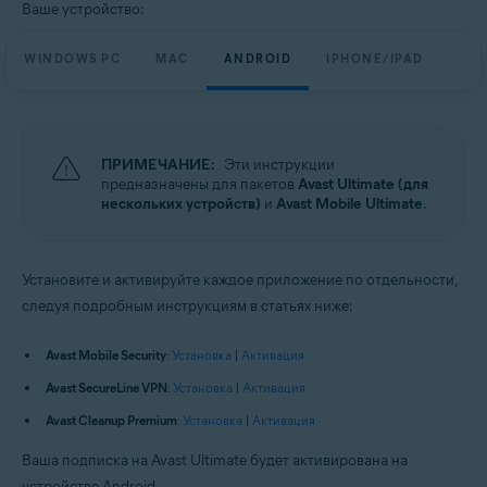
Ваше устройство:
WINDOWS PC
MAC
ANDROID
IPHONE/IPAD
ПРИМЕЧАНИЕ:
Эти инструкции
предназначены для пакетов
Avast Ultimate (для
нескольких устройств)
и
Avast Mobile Ultimate
.
Установите и активируйте каждое приложение по отдельности,
следуя подробным инструкциям в статьях ниже:
Avast Mobile Security
:
Установка
|
Активация
Avast SecureLine VPN
:
Установка
|
Активация
Avast Cleanup Premium
:
Установка
|
Активация
Ваша подписка на Avast Ultimate будет активирована на
устройстве Android.