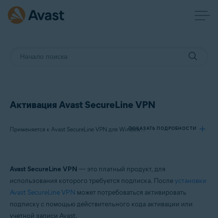
Активация Avast SecureLine VPN
ПОКАЗАТЬ ПОДРОБНОСТИ
Применяется к Avast SecureLine VPN для Windows, Avast SecureLine VPN для Mac, Avast SecureLine VPN для Android, Avast SecureLine VPN для iOS
Продукты:
Avast SecureLine VPN
— это платный продукт, для
Avast SecureLine VPN 5.x для Windows
использования которого требуется подписка. После
установки
Avast SecureLine VPN 4.x для Mac
Avast SecureLine VPN
может потребоваться активировать
Avast SecureLine VPN 6.x для Android
подписку с помощью действительного кода активации или
Avast SecureLine VPN 6.x для iOS
учетной записи Avast.