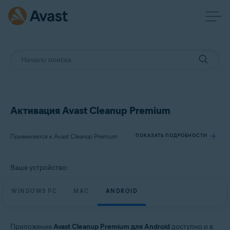
Активация Avast Cleanup Premium
Применяется к Avast Cleanup Premium
ПОКАЗАТЬ ПОДРОБНОСТИ
Ваше устройство:
Продукты:
Avast Cleanup Premium
WINDOWS PC
MAC
ANDROID
Операционные системы:
Windows, macOS и Android
Приложение
Avast Cleanup Premium для Android
доступно и в