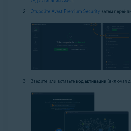
код активации Avast
.
Откройте Avast Premium Security
, затем перейд
Введите или вставьте
код активации
(включая д