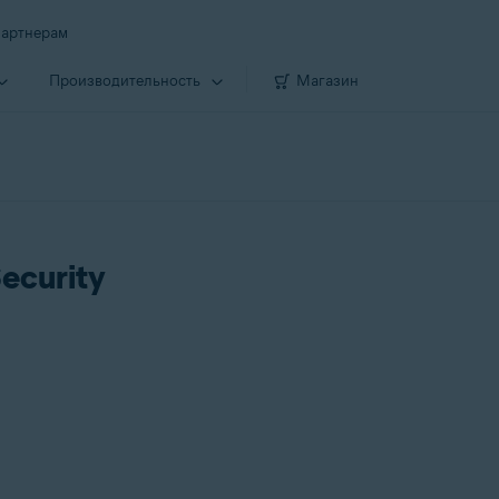
артнерам
Производи­тельность
Магазин
ecurity