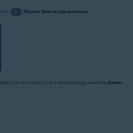
ите в
Меню
▸
Ввести код активации
.
☰
ефисы) в текстовое поле, а затем дважды нажмите
Далее
.