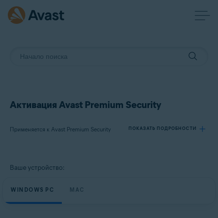
Активация Avast Premium Security
Применяется к Avast Premium Security
ПОКАЗАТЬ ПОДРОБНОСТИ
Продукты:
Ваше устройство:
Avast Premium Security
WINDOWS PC
MAC
Операционные системы:
Windows, MacOS