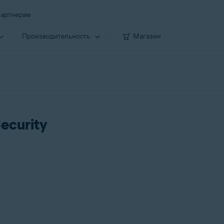
артнерам
Производи­тельность
Магазин
ecurity