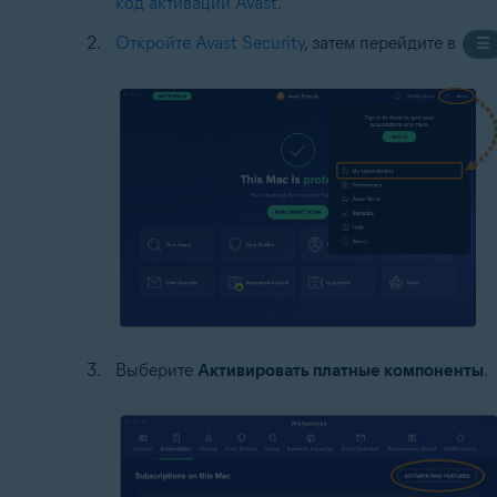
код активации Avast
.
Откройте Avast Security
, затем перейдите в
☰
Выберите
Активировать платные компоненты
.