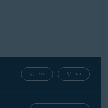
YES
NO