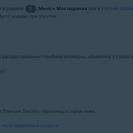
и в разделе
Меню
▸
Мои подписки
или в
учетной запис
☰
было указано при покупке.
е распространенных проблем активации, обратитесь к статье 
ast
Premium Security обратитесь к статье ниже.
c: часто задаваемые вопросы