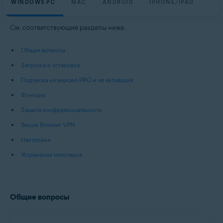
WINDOWS PC
MAC
ANDROID
IPHONE/IPAD
Операционные системы:
Windows, macOS, Android и iOS
См. соответствующие разделы ниже.
Общие вопросы
Загрузка и установка
Подписка на версию PRO и ее активация
Функции
Защита конфиденциальности
Secure Browser VPN
Настройки
Устранение неполадок
Общие вопросы