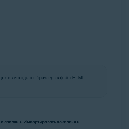
док из исходного браузера в файл HTML.
 и списки
▸
Импортировать закладки и