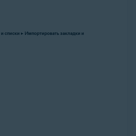
 и списки
▸
Импортировать закладки и