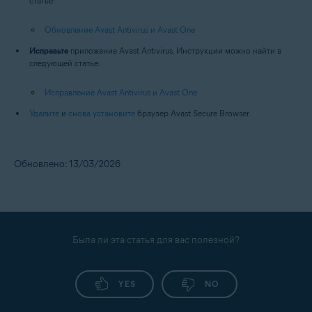
статье:
Обновление Avast Antivirus и Avast One
Исправьте
приложение Avast Antivirus. Инструкции можно найти в
следующей статье:
Исправление Avast Antivirus и Avast One
Удалите
и
снова установите
браузер Avast Secure Browser.
Обновлено: 13/03/2026
Была ли эта статья для вас полезной?
YES
NO