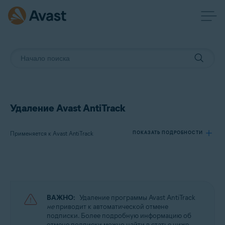
Удаление Avast AntiTrack
Применяется к Avast AntiTrack
ПОКАЗАТЬ ПОДРОБНОСТИ
Продукты:
Avast AntiTrack
ВАЖНО:
Удаление программы Avast AntiTrack
Операционные системы:
не
приводит к автоматической отмене
подписки. Более подробную информацию об
Windows, MacOS и Android
отмене подписки можно найти в статье ниже.