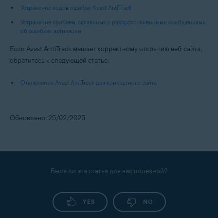
Устранение кодов ошибок Avast AntiTrack
Устранение проблем, связанных с распространенными сообщениями
об ошибках активации
Если Avast AntiTrack мешает корректному открытию веб-сайта,
обратитесь к следующей статье:
Отключение Avast AntiTrack для конкретного сайта
Обновлено: 25/02/2025
Была ли эта статья для вас полезной?
YES
NO