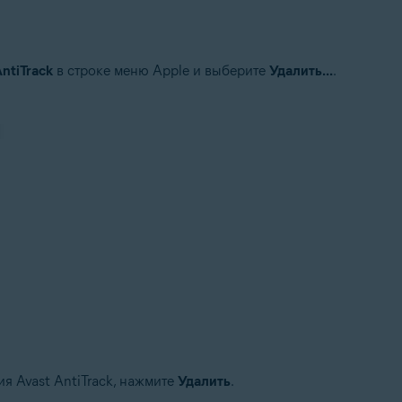
AntiTrack
в строке меню Apple и выберите
Удалить...
.
я Avast AntiTrack, нажмите
Удалить
.