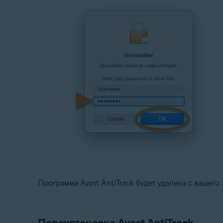
Программа Avast AntiTrack будет удалена с вашего
Переустановка Avast AntiTrack