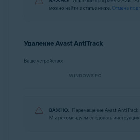
ВАЖНО:
Удаление программы Avast An
Операционные системы:
можно найти в статье ниже.
Отмена подп
Windows, MacOS и Android
Удаление Avast AntiTrack
Ваше устройство:
WINDOWS PC
ВАЖНО:
Перемещение Avast AntiTrack
Мы рекомендуем следовать инструкциям