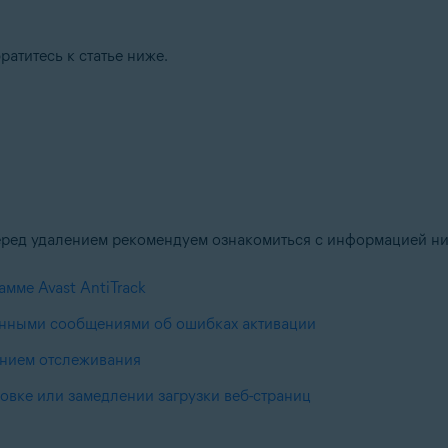
братитесь к статье ниже.
 перед удалением рекомендуем ознакомиться с информацией н
мме Avast AntiTrack
енными сообщениями об ошибках активации
ением отслеживания
овке или замедлении загрузки веб-страниц