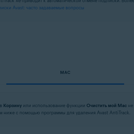
tiTrack
не
приводит к автоматической отмене подписки. Бол
иски Avast: часто задаваемые вопросы
MAC
 в
Корзину
или использование функции
Очистить мой Mac
не
 ниже с помощью программы для удаления Avast AntiTrack.