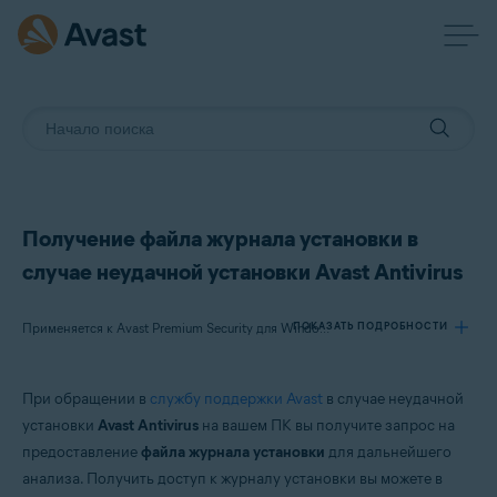
Получение файла журнала установки в
случае неудачной установки Avast Antivirus
ПОКАЗАТЬ ПОДРОБНОСТИ
Применяется к Avast Premium Security для Windows, Avast Free Antivirus для Windows
При обращении в
службу поддержки Avast
в случае неудачной
Продукты:
установки
Avast Antivirus
на вашем ПК вы получите запрос на
Avast Premium Security 21.x для Windows
предоставление
файла журнала установки
для дальнейшего
Avast Free Antivirus 21.x для Windows
анализа. Получить доступ к журналу установки вы можете в