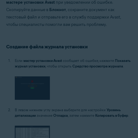
мастере установки Avast
при уведомлении об ошибке.
Операционные системы:
Скопируйте данные в
Блокнот
, сохраните документ как
Microsoft Windows 11 Home / Pro / Enterprise / Education
текстовый файл и отправьте его в службу поддержки Avast,
Microsoft Windows 10 Home / Pro / Enterprise / Education — 32- или 64-
разрядная версия
чтобы специалисты помогли вам решить проблему.
Microsoft Windows 8.1 / Pro / Enterprise — 32- или 64-разрядная версия
Microsoft Windows 8 / Pro / Enterprise — 32- или 64-разрядная версия
Microsoft Windows 7 Home Basic / Home Premium / Professional /
Enterprise / Ultimate — SP 1 с обновлением Convenient Rollup, 32- или
Создание файла журнала установки
64-разрядная версия
Если
мастер установки Avast
сообщает об ошибке, нажмите
Показать
журнал установки
, чтобы открыть
Средство просмотра журнала
.
В левом нижнем углу экрана выберите для настройки
Уровень
детализации
значение
Отладка
, затем нажмите
Копировать в буфер
.