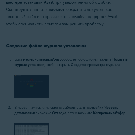
мастере установки Avast
при уведомлении об ошибке.
Операционные системы:
Скопируйте данные в
Блокнот
, сохраните документ как
Microsoft Windows 11 Home / Pro / Enterprise / Education
текстовый файл и отправьте его в службу поддержки Avast,
Microsoft Windows 10 Home / Pro / Enterprise / Education — 32- или 64-
разрядная версия
чтобы специалисты помогли вам решить проблему.
Microsoft Windows 8.1 / Pro / Enterprise — 32- или 64-разрядная версия
Microsoft Windows 8 / Pro / Enterprise — 32- или 64-разрядная версия
Microsoft Windows 7 Home Basic / Home Premium / Professional /
Enterprise / Ultimate — SP 1 с обновлением Convenient Rollup, 32- или
Создание файла журнала установки
64-разрядная версия
Если
мастер установки Avast
сообщает об ошибке, нажмите
Показать
журнал установки
, чтобы открыть
Средство просмотра журнала
.
В левом нижнем углу экрана выберите для настройки
Уровень
детализации
значение
Отладка
, затем нажмите
Копировать в буфер
.