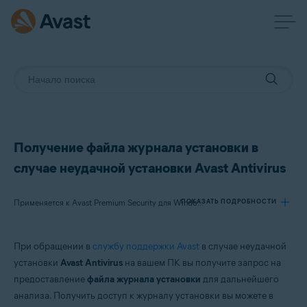
Получение файла журнала установки в
случае неудачной установки Avast Antivirus
ПОКАЗАТЬ ПОДРОБНОСТИ
Применяется к Avast Premium Security для Windows, Avast Free Antivirus для Windows
При обращении в
службу поддержки Avast
в случае неудачной
Продукты:
установки
Avast Antivirus
на вашем ПК вы получите запрос на
Avast Premium Security 21.x для Windows
предоставление
файла журнала установки
для дальнейшего
Avast Free Antivirus 21.x для Windows
анализа. Получить доступ к журналу установки вы можете в