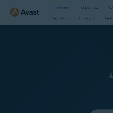
For home
For business
Fo
Security
Privacy
Perf
ة
Select