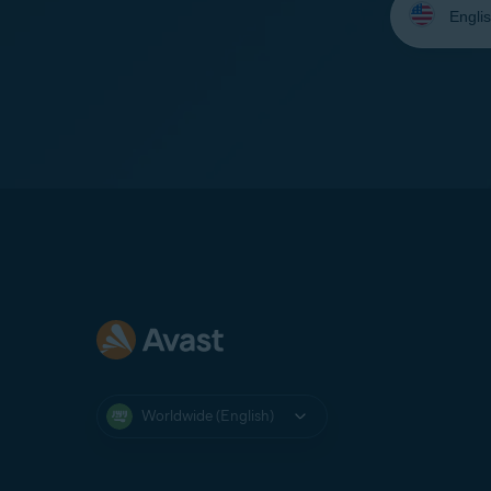
your
language:
Worldwide (English)