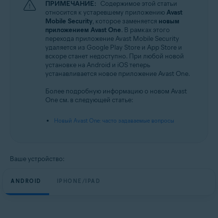
ПРИМЕЧАНИЕ:
Содержимое этой статьи
Операционные системы:
относится к устаревшему приложению
Avast
Android и iOS
Mobile Security
, которое заменяется
новым
приложением Avast One
. В рамках этого
перехода приложение Avast Mobile Security
удаляется из Google Play Store и App Store и
вскоре станет недоступно. При любой новой
установке на Android и iOS теперь
устанавливается новое приложение Avast One.
Более подробную информацию о новом Avast
One см. в следующей статье:
Новый Avast One: часто задаваемые вопросы
Ваше устройство:
ANDROID
IPHONE/IPAD