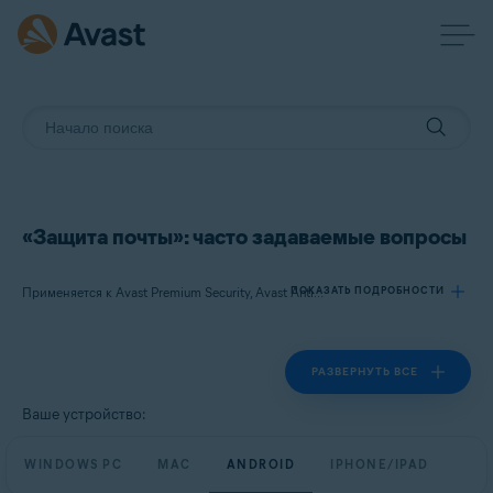
«Защита почты»: часто задаваемые вопросы
ПОКАЗАТЬ ПОДРОБНОСТИ
Применяется к Avast Premium Security, Avast Antivirus Free
РАЗВЕРНУТЬ ВСЕ
Продукты:
Avast Premium Security
Ваше устройство:
Avast Antivirus Free
WINDOWS PC
MAC
ANDROID
IPHONE/IPAD
Операционные системы: