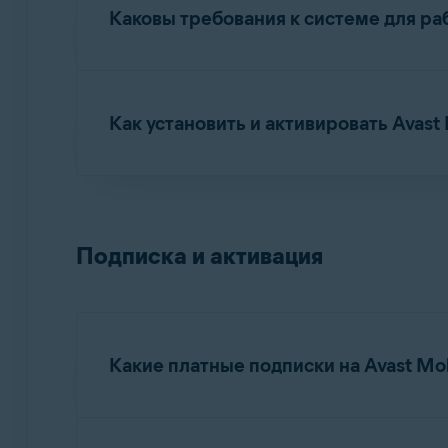
кибербезопасности и постоянно сотруднича
Каковы требования к системе для ра
угрозу таких атак.
Подробную информацию о системных требова
приложений Avast.
Как установить и активировать Avast 
Приложение Avast Mobile Security совмести
архитектурой
ARM Android
. Однако каждый
Подробные инструкции по установке и акти
функции могут работать непредвиденным обр
совместимость приложения со всеми конфи
Установка Avast Mobile Security
сообщения обо всех возможных проблемах 
Подписка и активация
Активация Avast Mobile Security
Если вы используете модифицированную про
этой проблеме, сообщите об этом в
службу 
Какие платные подписки на Avast Mob
ПРИМЕЧАНИЕ:
Приложение Av
описанных далее устройствах.
Существует два уровня платных подписок на 