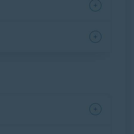
ешения, которые смогут свести к минимуму
татье: Системные требования для
стима с большинством устройств с
 своих устройствах, поэтому некоторые
мание, что Avast не может гарантировать
ками. Однако мы будем благодарны за
твах с ОС Android.
сь. Если у вас есть какие-либо отзывы по
ельзя установить и использовать на