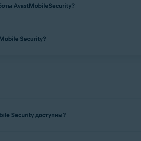
ем с поставщиками ОСAndroid, чтобы разрабатывать новые р
боты AvastMobileSecurity?
ниях для Avast Mobile Security можно найти в следующей с
Mobile Security?
мо как с телефонами, так и с планшетами Android. Она совме
 поставщик или производитель делает небольшие изменения в
вации приведены в статьях ниже.
азом или (в редких случаях) не работать вовсе. Обратите вни
гурациями операционной системы, определяемыми поставщи
с совместимостью приложения при использовании на устройс
шивку (ПЗУ), приложение может работать не так, как ожидало
поддержки Avast
.
ile Security доступны?
astMobileSecurity
несовместимо
с указанными ниже ОС, его н
Avast Mobile Security: