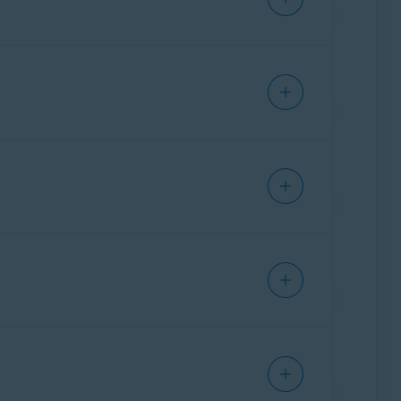
ске. Avast Mobile Security предлагает
ыли определены как вредоносные ошибочно,
 проверять подлинность веб-сайтов и
в подлинности, а также позволяет вручную
ничеством.
ачало работы
.
еб-защиту
и
Помощник Avast
. Платная
окирует подозрительные URL-адреса,
vast Ultimate, добавляет
Защиту почты
,
ли. «Веб-защита» также предупреждает вас
.
титесь к следующим статьям:
енная защита от мошенничества: начало
ете их с помощью веб-браузера, каждое
яет отслеживать до 5 адресов эл. почты
ас о взломах и утечках.
AvastMobileSecurity для Android: начало