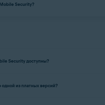
Mobile Security?
вации приведены в статьях ниже.
ile Security доступны?
Avast Mobile Security:
до одной из платных версий?
ровнем подписки вы можете воспользоваться следующими пре
 до 5 учетных записей электронной почты и немедленно получ
дной из платных версий, коснитесь
Обновить
в правом верхнем
 почты, будет обнаружен в утечке в Интернете.