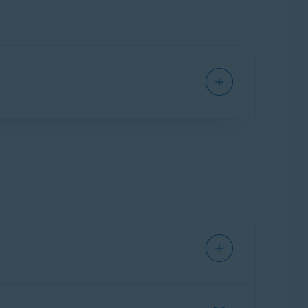
ернете, безопасного хранения фотографий,
го электронной почтой или учетными
татье: Системные требования для