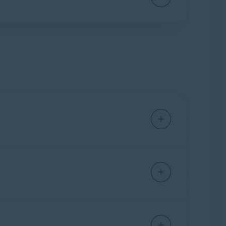
. По окончании бесплатного пробного
ировать приложение, например, на новом
для мобильных устройств
ена
до его окончания.
.
а устройстве с iOS.
ющей статье: Активация Avast Mobile
а устройстве приложения и отобразить
ске. Avast Mobile Security предлагает
ыли определены как вредоносные ошибочно,
 проверять подлинность веб-сайтов и
в подлинности, а также позволяет вручную