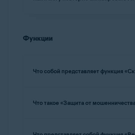
Если вы ранее приобрели платную версию Av
ВАЖНО:
Для использования бе
или сброшенном устройстве, обратитесь к 
периода с указанной платежной 
Функции
Приложение AvastMobileSecurity подключитс
Более подробные сведения об активации при
Security.
Что собой представляет функция «С
С помощью кнопки
Сканировать
на главно
риски для безопасности, вызванные измене
Что такое «Защита от мошенничеств
Программа AvastMobileSecurity автоматичес
удалить приложение или файл, если обнар
Защита от мошенничества
в Avast Mobile S
можно сообщить о ложном срабатывании н
снижать риск мошеннических взаимодействи
Что представляет собой функция «Ве