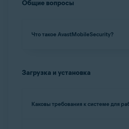
Общие вопросы
Что такое AvastMobileSecurity?
Avast Mobile Security для iOS
— это приложе
блокировки опасных сайтов и предупрежден
записями.
Загрузка и установка
Каковы требования к системе для ра
Подробную информацию о системных требова