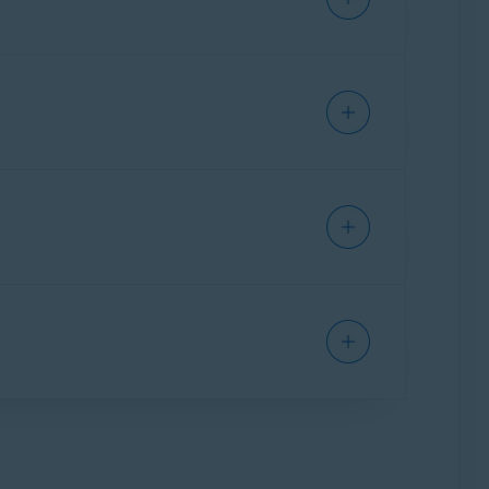
ничеством.
б-защита
и
Помощник Avast
. Платная
окирует подозрительные URL-адреса,
 Ultimate, добавляет
Защита почты
,
Защита
ли. «Веб-защита» также предупреждает вас
.
титесь к следующим статьям:
енная защита от мошенничества: начало
ете их с помощью веб-браузера, каждое
яет отслеживать до 5 адресов эл. почты
ас о взломах и утечках.
ы
.
дин адрес. Пользователи платной
щиеся в хранилище фотографий, будут