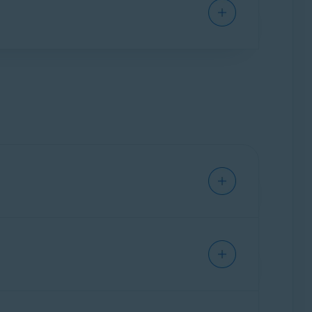
миум-функциями:
айте уведомление, если пароль, связанный
 углу, выберите предпочитаемый уровень