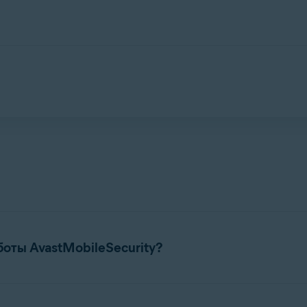
ние, предназначенное для защиты конфиденциальности в Инт
ия пользователя об утечке в Интернет данных, связанных с е
боты AvastMobileSecurity?
ниях для Avast Mobile Security можно найти в следующей с