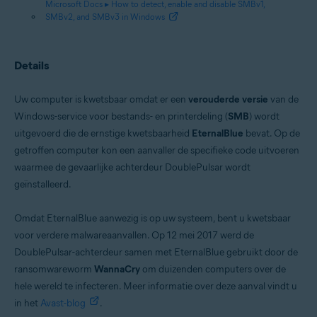
Microsoft Docs ▸ How to detect, enable and disable SMBv1,
SMBv2, and SMBv3 in Windows
Details
Uw computer is kwetsbaar omdat er een
verouderde versie
van de
Windows-service voor bestands- en printerdeling (
SMB
) wordt
uitgevoerd die de ernstige kwetsbaarheid
EternalBlue
bevat. Op de
getroffen computer kon een aanvaller de specifieke code uitvoeren
waarmee de gevaarlijke achterdeur DoublePulsar wordt
geïnstalleerd.
Omdat EternalBlue aanwezig is op uw systeem, bent u kwetsbaar
voor verdere malwareaanvallen. Op 12 mei 2017 werd de
DoublePulsar-achterdeur samen met EternalBlue gebruikt door de
ransomwareworm
WannaCry
om duizenden computers over de
hele wereld te infecteren. Meer informatie over deze aanval vindt u
in het
Avast-blog
.