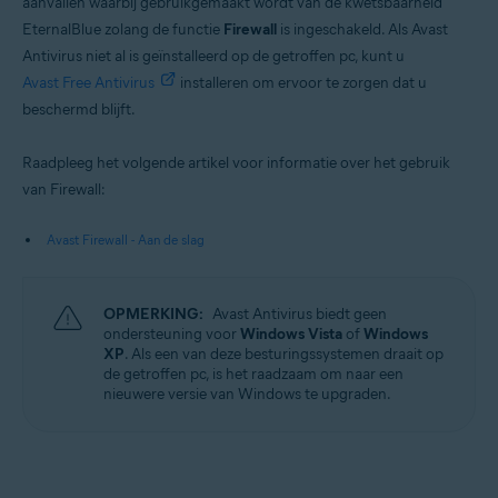
aanvallen waarbij gebruikgemaakt wordt van de kwetsbaarheid
EternalBlue zolang de functie
Firewall
is ingeschakeld. Als Avast
Antivirus niet al is geïnstalleerd op de getroffen pc, kunt u
Avast Free Antivirus
installeren om ervoor te zorgen dat u
beschermd blijft.
Raadpleeg het volgende artikel voor informatie over het gebruik
van Firewall:
Avast Firewall - Aan de slag
OPMERKING:
Avast Antivirus biedt geen
ondersteuning voor
Windows Vista
of
Windows
XP
. Als een van deze besturingssystemen draait op
de getroffen pc, is het raadzaam om naar een
nieuwere versie van Windows te upgraden.