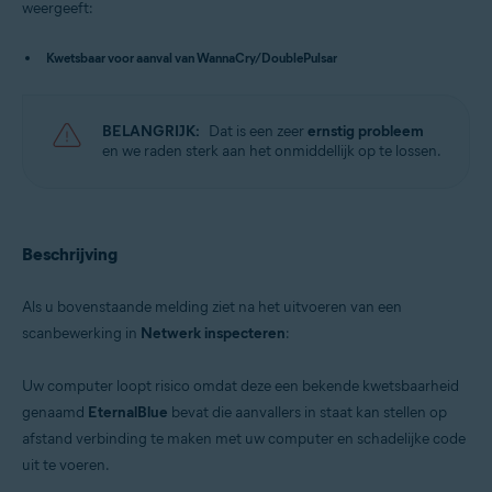
weergeeft:
Besturingssystemen:
Kwetsbaar voor aanval van WannaCry/DoublePulsar
Microsoft Windows 11 Home / Pro / Enterprise / Education
Microsoft Windows 10 Home / Pro / Enterprise / Education – 32-/64-bits
Microsoft Windows 8.x / Pro / Enterprise – 32-/64-bits
BELANGRIJK:
Dat is een zeer
ernstig probleem
Microsoft Windows 8 / Pro / Enterprise – 32-/64-bits
en we raden sterk aan het onmiddellijk op te lossen.
Microsoft Windows 7 Home Basic / Home Premium / Professional /
Enterprise / Ultimate – Service Pack 1 met Convenient Rollup Update, 32
/ 64-bit
Beschrijving
Als u bovenstaande melding ziet na het uitvoeren van een
scanbewerking in
Netwerk inspecteren
:
Uw computer loopt risico omdat deze een bekende kwetsbaarheid
genaamd
EternalBlue
bevat die aanvallers in staat kan stellen op
afstand verbinding te maken met uw computer en schadelijke code
uit te voeren.