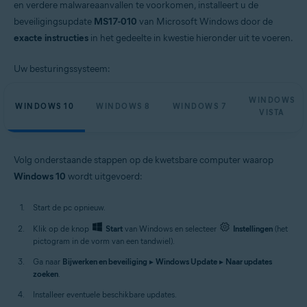
en verdere malwareaanvallen te voorkomen, installeert u de
beveiligingsupdate
MS17-010
van Microsoft Windows door de
exacte instructies
in het gedeelte in kwestie hieronder uit te voeren.
Uw besturingssysteem:
WINDOWS
WINDOWS 10
WINDOWS 8
WINDOWS 7
VISTA
Volg onderstaande stappen op de kwetsbare computer waarop
Windows 10
wordt uitgevoerd:
Start de pc opnieuw.
Klik op de knop
Start
van Windows en selecteer
Instellingen
(het
pictogram in de vorm van een tandwiel).
Ga naar
Bijwerken en beveiliging
▸
Windows Update
▸
Naar updates
zoeken
.
Installeer eventuele beschikbare updates.