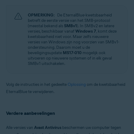
OPMERKING:
De EternalBlue-kwetsbaarheid
betreft de eerste versie van het SMB-protocol
(meestal bekend als
SMBv1
). In SMBv2 en latere
versies, beschikbaar vanaf
Windows 7
, komt deze
kwetsbaarheid niet voor. Maar zelfs nieuwere
versies van Windows zijn nog voorzien van SMBv1-
ondersteuning. Daarom moet u de
beveiligingsupdate
MS17-010
mogelijk ook
uitvoeren op nieuwere systemen of in elk geval
SMBv1 uitschakelen.
Volg de instructies in het gedeelte
Oplossing
om de kwetsbaarheid
EternalBlue te verwijderen.
Verdere aanbevelingen
Alle versies van
Avast Antivirus
beschermen uw computer tegen