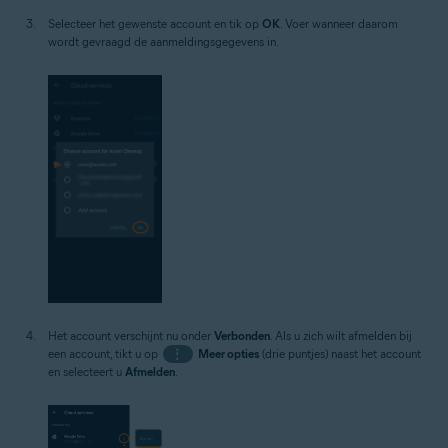
Selecteer het gewenste account en tik op
OK
. Voer wanneer daarom
wordt gevraagd de aanmeldingsgegevens in.
Het account verschijnt nu onder
Verbonden
. Als u zich wilt afmelden bij
een account, tikt u op
⋮
Meer opties
(drie puntjes) naast het account
en selecteert u
Afmelden
.