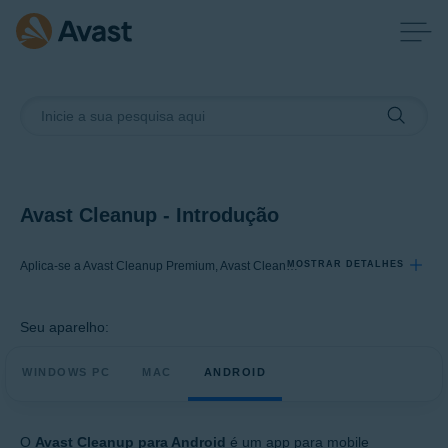
Avast Cleanup - Introdução
Aplica-se a Avast Cleanup Premium, Avast Cleanup
MOSTRAR DETALHES
Seu aparelho:
Produtos:
Avast Cleanup Premium
WINDOWS PC
MAC
ANDROID
Avast Cleanup
Sistemas operacionais:
O
Avast Cleanup para Android
é um app para mobile