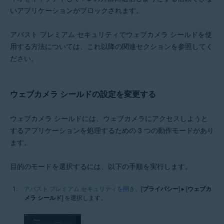
Microsoft Windows 10 Home / Pro / Enterprise / Education - 32 / 64 ビッ
いアプリケーションがブロックされます。
ト
Microsoft Windows 8.1 / Pro / Enterprise - 32 / 64 ビット
Microsoft Windows 8 / Pro / Enterprise - 32 / 64 ビット
アバスト プレミアム セキュリティでウェブカメラ シールドを使
Microsoft Windows 7 Home Basic / Home Premium / Professional /
用する方法については、これ以降の関連セクションを参照してく
Enterprise / Ultimate - Service Pack 1 with Convenient Rollup Update、
ださい。
32 / 64 ビット
ウェブカメラ シールドの設定を変更する
ウェブカメラ シールドには、ウェブカメラにアクセスしようと
するアプリケーションを処理するための 3 つの動作モードがあり
ます。
目的のモードを選択するには、以下の手順を実行します。
アバスト プレミアム セキュリティを開き
、[
プライバシー
] ▸ [
ウェブカ
メラ シールド
] を選択します。