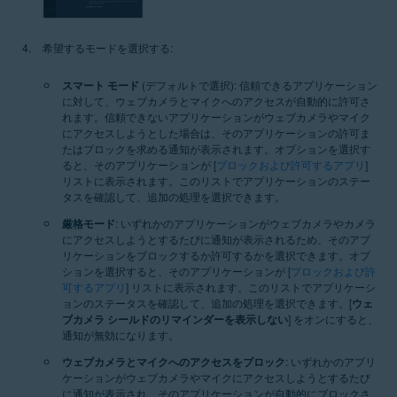
希望するモードを選択する:
スマート モード
(デフォルトで選択): 信頼できるアプリケーション
に対して、ウェブカメラとマイクへのアクセスが自動的に許可さ
れます。信頼できないアプリケーションがウェブカメラやマイク
にアクセスしようとした場合は、そのアプリケーションの許可ま
たはブロックを求める通知が表示されます。オプションを選択す
ると、そのアプリケーションが [
ブロックおよび許可するアプリ
]
リストに表示されます。このリストでアプリケーションのステー
タスを確認して、追加の処理を選択できます。
厳格モード
: いずれかのアプリケーションがウェブカメラやカメラ
にアクセスしようとするたびに通知が表示されるため、そのアプ
リケーションをブロックするか許可するかを選択できます。
オプ
ションを選択すると、そのアプリケーションが [
ブロックおよび許
可するアプリ
] リストに表示されます。このリストでアプリケーシ
ョンのステータスを確認して、追加の処理を選択できます。[
ウェ
ブカメラ シールドのリマインダーを表示しない
] をオンにすると、
通知が無効になります。
ウェブカメラとマイクへのアクセスをブロック
: いずれかのアプリ
ケーションがウェブカメラやマイクにアクセスしようとするたび
に通知が表示され、そのアプリケーションが自動的にブロックさ