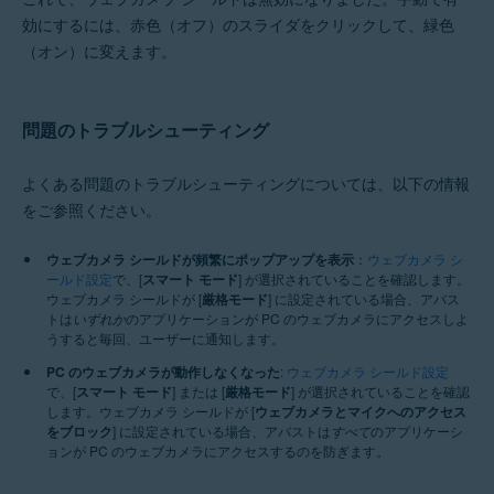
効にするには、赤色（オフ）のスライダをクリックして、緑色
（オン）に変えます。
問題のトラブルシューティング
よくある問題のトラブルシューティングについては、以下の情報
をご参照ください。
ウェブカメラ シールドが頻繁にポップアップを表示
：
ウェブカメラ シ
ールド設定
で、[
スマート モード
] が選択されていることを確認します。
ウェブカメラ シールドが [
厳格モード
] に設定されている場合、アバス
トは
いずれか
のアプリケーションが PC のウェブカメラにアクセスしよ
うすると毎回、ユーザーに通知します。
PC のウェブカメラが動作しなくなった
:
ウェブカメラ シールド設定
で、[
スマート モード
] または [
厳格モード
] が選択されていることを確認
します。ウェブカメラ シールドが [
ウェブカメラとマイクへのアクセス
をブロック
] に設定されている場合、アバストは
すべて
のアプリケーシ
ョンが PC のウェブカメラにアクセスするのを防ぎます。