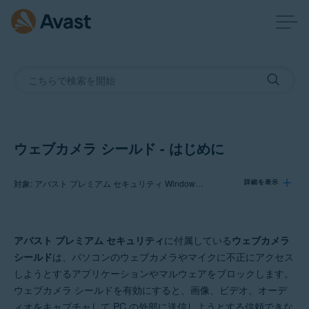
ウェブカメラ シールド - はじめに
対象: アバスト プレミアム セキュリティ Windows PC 版
詳細を表示
製品:
アバスト プレミアム セキュリティ
に付属している
ウェブカメラ
アバスト プレミアム セキュリティ 23.x Windows PC 版
シールド
は、パソコンのウェブカメラやマイクに不正にアクセス
しようとするアプリケーションやマルウェアをブロックします。
オペレーティング システム:
ウェブカメラ シールドを有効にすると、画像、ビデオ、オーデ
Microsoft Windows 11 Home / Pro / Enterprise / Education
ィオをキャプチャして PC の外部に送信しようとする信頼できな