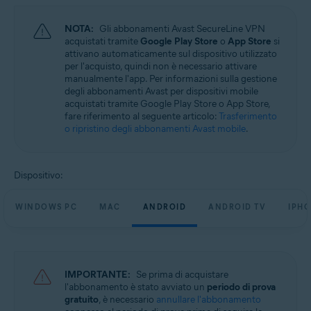
Sistemi operativi:
NOTA:
Gli abbonamenti Avast SecureLine VPN
Microsoft Windows 11 Home / Pro / Enterprise / Education
acquistati tramite
Google Play Store
o
App Store
si
Microsoft Windows 10 Home / Pro / Enterprise / Education - 32/64 bit
attivano automaticamente sul dispositivo utilizzato
Microsoft Windows 8.1 / Pro / Enterprise - 32/64 bit
per l'acquisto, quindi non è necessario attivare
Microsoft Windows 8 / Pro / Enterprise - 32/64 bit
manualmente l'app. Per informazioni sulla gestione
Microsoft Windows 7 Home Basic / Home Premium / Professional /
degli abbonamenti Avast per dispositivi mobile
Enterprise / Ultimate - Service Pack 1, 32/64 bit
acquistati tramite Google Play Store o App Store,
fare riferimento al seguente articolo:
Trasferimento
Apple macOS 14.x (Sonoma)
o ripristino degli abbonamenti Avast mobile
.
Apple macOS 13.x (Ventura)
Apple macOS 12.x (Monterey)
Apple macOS 11.x (Big Sur)
Apple macOS 10.15.x (Catalina)
Dispositivo:
Apple macOS 10.14.x (Mojave)
Apple macOS 10.13.x (High Sierra)
Apple macOS 10.12.x (Sierra)
WINDOWS PC
MAC
ANDROID
ANDROID TV
IPHO
Google Android 6.0 (Marshmallow, API 23) o versione successiva
Apple iOS 14.0 o versione successiva
IMPORTANTE:
Se prima di acquistare
l'abbonamento è stato avviato un
periodo di prova
gratuito
, è necessario
annullare l'abbonamento