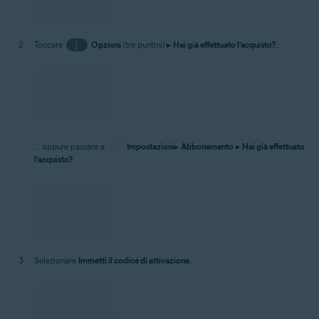
Toccare
⋮
Opzioni
(tre puntini) ▸
Hai già effettuato l’acquisto?
,
... oppure passare a
Impostazioni
▸
Abbonamento
▸
Hai già effettuato
l’acquisto?
.
Selezionare
Immetti il codice di attivazione
.