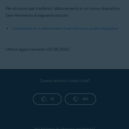
Per ulteriori informazioni su Avast SecureLine VPN, fare riferimento
ai seguenti articoli:
Avast SecureLine VPN per Android e iOS - Guida introduttiva
Avast SecureLine VPN - Domande frequenti
Per istruzioni per trasferire l'abbonamento in un nuovo dispositivo,
fare riferimento al seguente articolo:
Trasferimento di un abbonamento Avast Antivirus in un altro dispositivo
Ultimo aggiornamento: 02/06/2022
Questo articolo è stato utile?