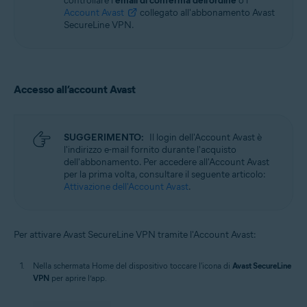
SUGGERIMENTO:
Se è stato acquistato
Avast
SecureLine VPN (Multi-dispositivo)
, è possibile
attivare Avast SecureLine VPN nei dispositivi
Windows
,
Mac
,
Android
e
iOS
.
Per verificare l'abbonamento acquistato,
controllare l'
email di conferma dell'ordine
o l'
Account Avast
collegato all'abbonamento Avast
SecureLine VPN.
Accesso all’account Avast
SUGGERIMENTO:
Il login dell'Account Avast è
l'indirizzo e-mail fornito durante l'acquisto
dell'abbonamento. Per accedere all'Account Avast
per la prima volta, consultare il seguente articolo:
Attivazione dell'Account Avast
.