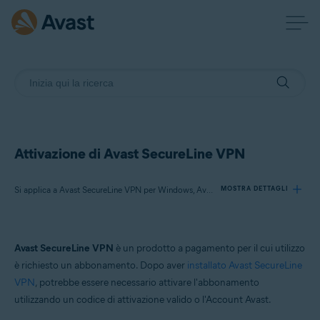
Attivazione di Avast SecureLine VPN
Si applica a Avast SecureLine VPN per Windows, Avast SecureLine VPN per Mac, Avast SecureLine VPN per Android, Avast SecureLine VPN per iOS
MOSTRA DETTAGLI
Prodotti:
Avast SecureLine VPN
è un prodotto a pagamento per il cui utilizzo
Avast SecureLine VPN 5.x per Windows
è richiesto un abbonamento. Dopo aver
installato Avast SecureLine
Avast SecureLine VPN 4.x per Mac
VPN
, potrebbe essere necessario attivare l'abbonamento
Avast SecureLine VPN 6.x per Android
utilizzando un codice di attivazione valido o l'Account Avast.
Avast SecureLine VPN 6.x per iOS