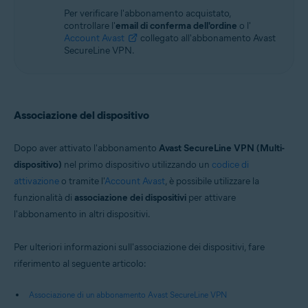
sezione
Serve ancora aiuto?
.
SUGGERIMENTO:
Se è stato acquistato
Avast
SecureLine VPN (Multi-dispositivo)
, è possibile
attivare Avast SecureLine VPN nei dispositivi
Windows
,
Mac
,
Android
e
iOS
.
Per verificare l'abbonamento acquistato,
controllare l'
email di conferma dell'ordine
o l'
Account Avast
collegato all'abbonamento Avast
SecureLine VPN.
Associazione del dispositivo
Dopo aver attivato l'abbonamento
Avast SecureLine VPN (Multi-
dispositivo)
nel primo dispositivo utilizzando un
codice di
attivazione
o tramite l'
Account Avast
, è possibile utilizzare la