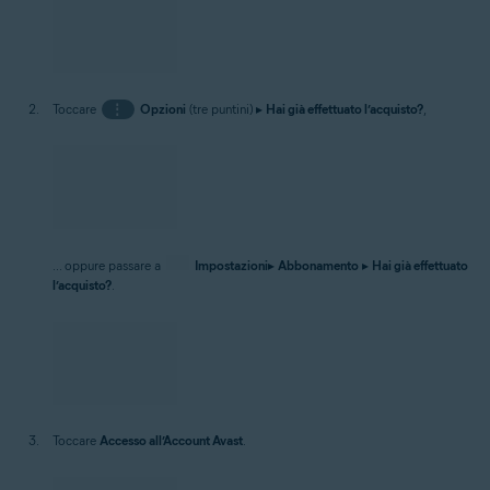
Per attivare Avast SecureLine VPN tramite l'Account Avast:
Nella schermata Home del dispositivo toccare l'icona di
Avast SecureLine
VPN
per aprire l’app.
Toccare
⋮
Opzioni
(tre puntini) ▸
Hai già effettuato l’acquisto?
,
... oppure passare a
Impostazioni
▸
Abbonamento
▸
Hai già effettuato
l’acquisto?
.