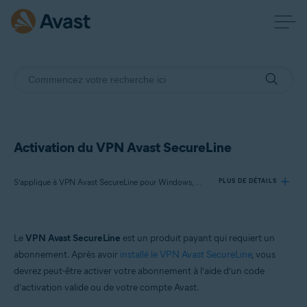
Activation du VPN Avast SecureLine
S’applique à VPN Avast SecureLine pour Windows, VPN Avast SecureLine pour Mac, VPN Avast SecureLine pour Android, VPN Avast SecureLine pour iOS
PLUS DE DÉTAILS
Produits:
Le
VPN Avast SecureLine
est un produit payant qui requiert un
VPN Avast SecureLine 5.x pour Windows
abonnement. Après avoir
installé le VPN Avast SecureLine
, vous
VPN Avast SecureLine 4.x pour Mac
devrez peut-être activer votre abonnement à l’aide d’un code
VPN Avast SecureLine 6.x pour Android
d’activation valide ou de votre compte Avast.
VPN Avast SecureLine 6.x pour iOS