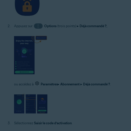
Appuyez sur
⋮
Options
(trois points) ▸
Déjà commandé ?
,
ou accédez à
Paramètres
▸
Abonnement
▸
Déjà commandé ?
.
Sélectionnez
Saisir le code d’activation
.