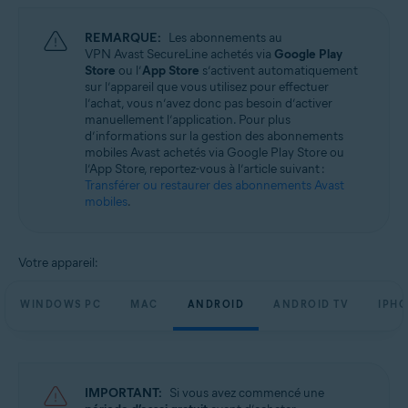
Systèmes d'exploitation:
REMARQUE:
Les abonnements au
Microsoft Windows 11 Famille/Pro/Entreprise/Éducation
VPN Avast SecureLine achetés via
Google Play
Microsoft Windows 10 Famille/Pro/Entreprise/Éducation (32/64 bits)
Store
ou l’
App Store
s’activent automatiquement
Microsoft Windows 8.1/Professionnel/Entreprise (32/64 bits)
sur l’appareil que vous utilisez pour effectuer
Microsoft Windows 8/Professionnel/Entreprise (32/64 bits)
l’achat, vous n’avez donc pas besoin d’activer
Microsoft Windows 7 Édition Familiale Basique/Édition Familiale
manuellement l’application. Pour plus
Premium/Professionnel/Entreprise/Édition Intégrale - Service Pack 1
d’informations sur la gestion des abonnements
(32/64 bits)
mobiles Avast achetés via Google Play Store ou
l’App Store, reportez-vous à l’article suivant :
Apple macOS 14.x (Sonoma)
Transférer ou restaurer des abonnements Avast
Apple macOS 13.x (Ventura)
mobiles
.
Apple macOS 12.x (Monterey)
Apple macOS 11.x (Big Sur)
Apple macOS 10.15.x (Catalina)
Apple macOS 10.14.x (Mojave)
Votre appareil:
Apple macOS 10.13.x (High Sierra)
Apple macOS 10.12.x (Sierra)
WINDOWS PC
MAC
ANDROID
ANDROID TV
IPHO
Google Android 6.0 (Marshmallow, API 23) ou version ultérieure
Apple iOS 14.0 ou version ultérieure
IMPORTANT:
Si vous avez commencé une