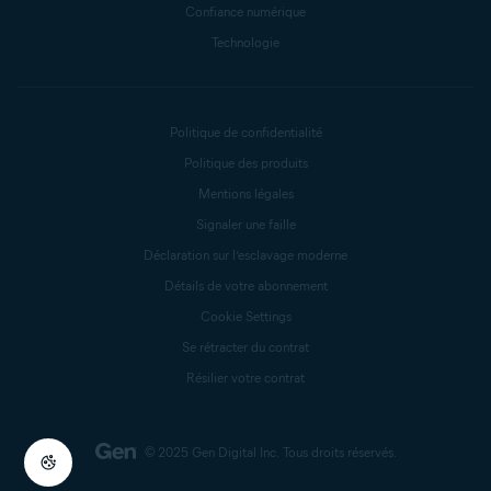
Confiance numérique
Technologie
Politique de confidentialité
Politique des produits
Mentions légales
Signaler une faille
Déclaration sur l’esclavage moderne
Détails de votre abonnement
Cookie Settings
Se rétracter du contrat
Résilier votre contrat
© 2025 Gen Digital Inc.
Tous droits réservés.