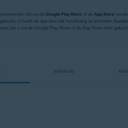
onnementen die via de
Google Play Store
of de
App Store
worden
ebruikt. U hoeft de app dus niet handmatig te activeren. Raadple
ast die u via de Google Play Store of de App Store hebt gekoc
tion
ion – 32-/64-bits
ssional / Enterprise / Ultimate – Service Pack 1, 32-/64-bits
C
ANDROID
AND