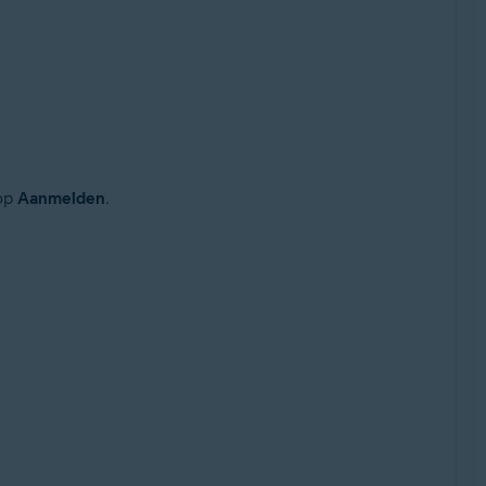
 op
Aanmelden
.