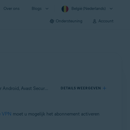
Over ons
Blogs
België (Nederlands)
Ondersteuning
Account
Van toepassing op Avast SecureLine VPN voor Windows, Avast SecureLine VPN voor Mac, Avast SecureLine VPN voor Android, Avast SecureLine VPN voor iOS
DETAILS WEERGEVEN
ne VPN
moet u mogelijk het abonnement activeren