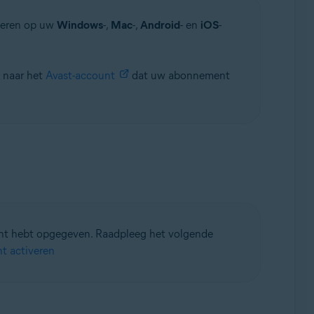
veren op uw
Windows
-,
Mac
-,
Android
- en
iOS
-
 naar het
Avast-account
dat uw abonnement
ent hebt opgegeven. Raadpleeg het volgende
t activeren