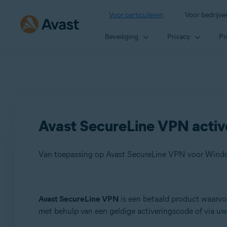
Voor particulieren
Voor bedrijve
Beveiliging
Privacy
Pr
Avast SecureLine VPN activ
Producten:
Avast SecureLine VPN
is een betaald product waarvo
met behulp van een geldige activeringscode of via uw
Avast SecureLine VPN 5.x voor Windows
Avast SecureLine VPN 4.x voor Mac