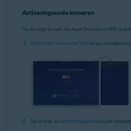
Google Android 6.0 (Marshmallow, API 23) of nieuwer
Activeringscode invoeren
Apple iOS 14,0 of nieuwer
Ga als volgt te werk om Avast SecureLine VPN te act
Open Avast SecureLine VPN
en ga vervolgens na
Typ of plak uw
activeringscode
(inclusief streepje