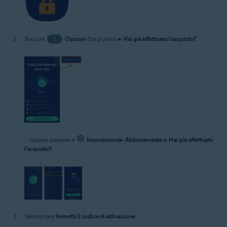
Toccare
⋮
Opzioni
(tre puntini) ▸
Hai già effettuato l’acquisto?
,
... oppure passare a
Impostazioni
▸
Abbonamento
▸
Hai già effettuato
l’acquisto?
.
Selezionare
Immetti il codice di attivazione
.