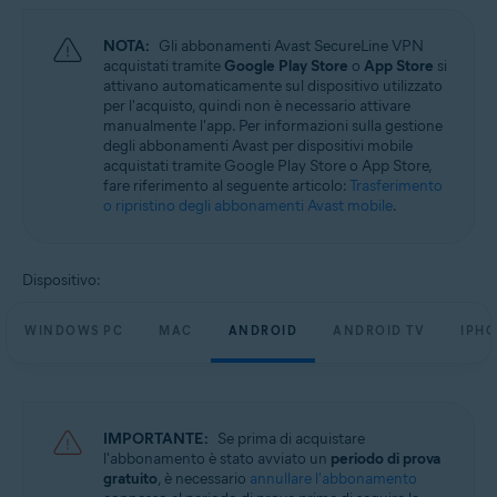
Sistemi operativi:
NOTA:
Gli abbonamenti Avast SecureLine VPN
Microsoft Windows 11 Home / Pro / Enterprise / Education
acquistati tramite
Google Play Store
o
App Store
si
Microsoft Windows 10 Home / Pro / Enterprise / Education - 32/64 bit
attivano automaticamente sul dispositivo utilizzato
Microsoft Windows 8.1 / Pro / Enterprise - 32/64 bit
per l'acquisto, quindi non è necessario attivare
Microsoft Windows 8 / Pro / Enterprise - 32/64 bit
manualmente l'app. Per informazioni sulla gestione
Microsoft Windows 7 Home Basic / Home Premium / Professional /
degli abbonamenti Avast per dispositivi mobile
Enterprise / Ultimate - Service Pack 1, 32/64 bit
acquistati tramite Google Play Store o App Store,
fare riferimento al seguente articolo:
Trasferimento
Apple macOS 14.x (Sonoma)
o ripristino degli abbonamenti Avast mobile
.
Apple macOS 13.x (Ventura)
Apple macOS 12.x (Monterey)
Apple macOS 11.x (Big Sur)
Apple macOS 10.15.x (Catalina)
Dispositivo:
Apple macOS 10.14.x (Mojave)
Apple macOS 10.13.x (High Sierra)
Apple macOS 10.12.x (Sierra)
WINDOWS PC
MAC
ANDROID
ANDROID TV
IPHO
Google Android 6.0 (Marshmallow, API 23) o versione successiva
Apple iOS 14.0 o versione successiva
IMPORTANTE:
Se prima di acquistare
l'abbonamento è stato avviato un
periodo di prova
gratuito
, è necessario
annullare l'abbonamento