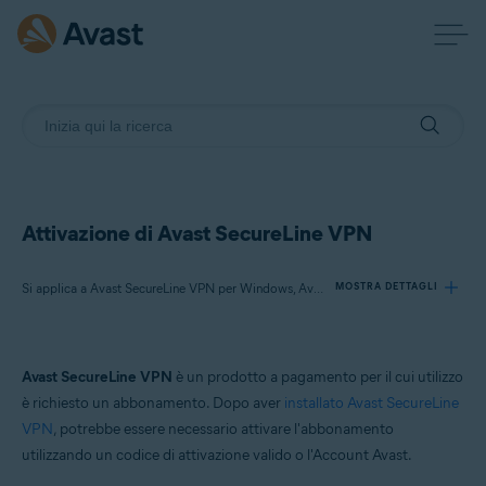
Attivazione di Avast SecureLine VPN
Si applica a Avast SecureLine VPN per Windows, Avast SecureLine VPN per Mac, Avast SecureLine VPN per Android, Avast SecureLine VPN per iOS
MOSTRA DETTAGLI
Prodotti:
Avast SecureLine VPN
è un prodotto a pagamento per il cui utilizzo
Avast SecureLine VPN 5.x per Windows
è richiesto un abbonamento. Dopo aver
installato Avast SecureLine
Avast SecureLine VPN 4.x per Mac
VPN
, potrebbe essere necessario attivare l'abbonamento
Avast SecureLine VPN 6.x per Android
utilizzando un codice di attivazione valido o l'Account Avast.
Avast SecureLine VPN 6.x per iOS