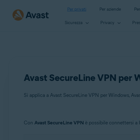
Per privati
Per aziende
Per
Sicurezza
Privacy
Pres
Avast SecureLine VPN per W
Si applica a Avast SecureLine VPN per Windows, Av
Prodotti:
Con
Avast SecureLine VPN
è possibile connettersi a 
Avast SecureLine VPN 5.x per Windows
Avast SecureLine VPN 4.x per Mac