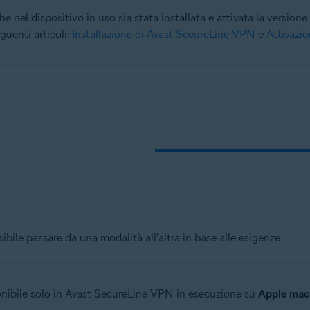
e nel dispositivo in uso sia stata installata e attivata la versio
eguenti articoli:
Installazione di Avast SecureLine VPN
e
Attivazi
tion
ion - 32/64 bit
ssional / Enterprise / Ultimate - Service Pack 1, 32/64 bit
sibile passare da una modalità all'altra in base alle esigenze:
nibile solo in Avast SecureLine VPN in esecuzione su
Apple macO