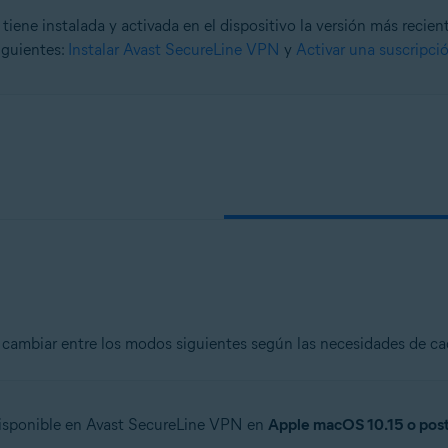
tiene instalada y activada en el dispositivo la versión más reci
siguientes:
Instalar Avast SecureLine VPN
y
Activar una suscripc
n
- 32 o 64 bits
onal/Enterprise/Ultimate - Service Pack 1, 32 o 64 bits
 cambiar entre los modos siguientes según las necesidades de 
disponible en Avast SecureLine VPN en
Apple macOS 10.15 o post