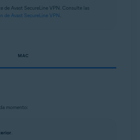
ente de Avast SecureLine VPN. Consulte las
ión de Avast SecureLine VPN
.
MAC
cada momento:
erior
.