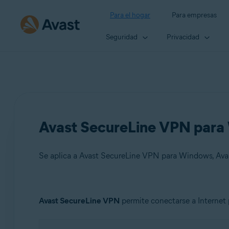
Para el hogar
Para empresas
Seguridad
Privacidad
Avast SecureLine VPN para 
Se aplica a Avast SecureLine VPN para Windows, Av
Productos:
Avast SecureLine VPN
permite conectarse a Internet 
Avast SecureLine VPN 5.x para Windows
Avast SecureLine VPN 4.x para Mac