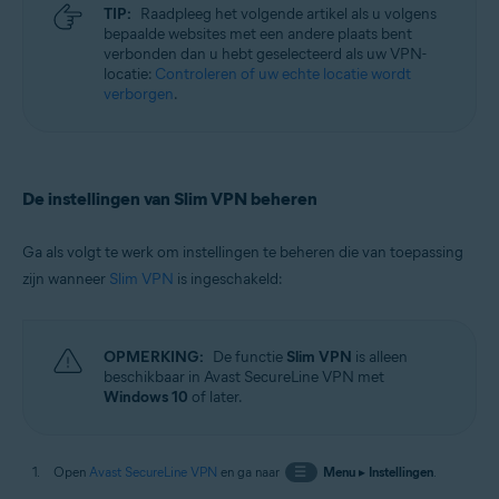
TIP:
Raadpleeg het volgende artikel als u volgens
bepaalde websites met een andere plaats bent
verbonden dan u hebt geselecteerd als uw VPN-
locatie:
Controleren of uw echte locatie wordt
verborgen
.
De instellingen van Slim VPN beheren
Ga als volgt te werk om instellingen te beheren die van toepassing
zijn wanneer
Slim VPN
is ingeschakeld:
OPMERKING:
De functie
Slim VPN
is alleen
beschikbaar in Avast SecureLine VPN met
Windows 10
of later.
Open
Avast SecureLine VPN
en ga naar
☰
Menu
▸
Instellingen
.