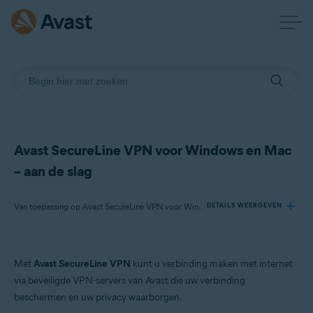
Avast SecureLine VPN voor Windows en Mac
– aan de slag
Van toepassing op Avast SecureLine VPN voor Windows, Avast SecureLine VPN voor Mac
DETAILS WEERGEVEN
Producten:
Met
Avast SecureLine VPN
kunt u verbinding maken met internet
Avast SecureLine VPN 5.x voor Windows
via beveiligde VPN-servers van Avast die uw verbinding
Avast SecureLine VPN 4.x voor Mac
beschermen en uw privacy waarborgen.