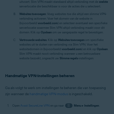
uitvoert. Slim VPN maakt standaard altijd verbinding met de
snelste
serverlocatie die beschikbaar is voor de acties die u selecteert.
Websites toevoegen
: Voeg websites toe die altijd een slimme VPN-
verbinding activeren. Voer het domein van de website in
(bijvoorbeeld
voorbeeld.com
) en selecteer eventueel een specifieke
serverlocatie waarmee Slim VPN altijd verbinding maakt voor dit
domein. Klik op
Opslaan
om uw aangepaste regel te bevestigen.
Vertrouwde websites
: Klik op
Websites toevoegen
om specifieke
websites uit te sluiten van verbinding via Slim VPN. Voer het
websitedomein in (bijvoorbeeld
voorbeeld.com
) en klik op
Opslaan
.
Slim VPN maakt nooit verbinding wanneer u een betrouwbare
website bezoekt, ongeacht uw
Slimme regels
-instellingen.
Handmatige VPN-instellingen beheren
Ga als volgt te werk om instellingen te beheren die van toepassing
zijn wanneer de
handmatige VPN-modus
is ingeschakeld.
Open
Avast SecureLine VPN
en ga naar
☰
Menu
▸
Instellingen
.