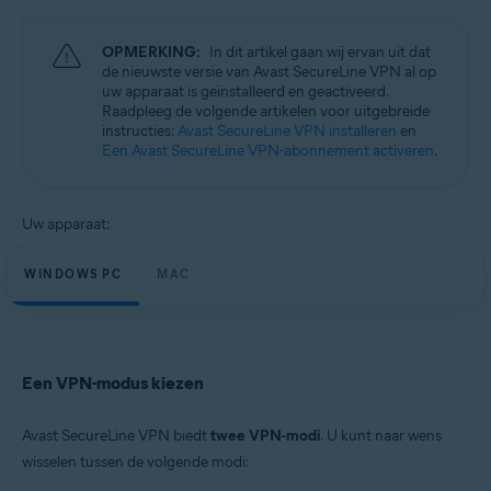
Besturingssystemen:
Microsoft Windows 11 Home / Pro / Enterprise / Education
OPMERKING:
In dit artikel gaan wij ervan uit dat
Microsoft Windows 10 Home / Pro / Enterprise / Education – 32-/64-bits
de nieuwste versie van Avast SecureLine VPN al op
Microsoft Windows 8.1 / Pro / Enterprise – 32-/64-bits
uw apparaat is geïnstalleerd en geactiveerd.
Microsoft Windows 8 / Pro / Enterprise – 32-/64-bits
Raadpleeg de volgende artikelen voor uitgebreide
Microsoft Windows 7 Home Basic / Home Premium / Professional /
instructies:
Avast SecureLine VPN installeren
en
Enterprise / Ultimate – Service Pack 1, 32-/64-bits
Een Avast SecureLine VPN-abonnement activeren
.
Apple macOS 14.x (Sonoma)
Apple macOS 13.x (Ventura)
Apple macOS 12.x (Monterey)
Uw apparaat:
Apple macOS 11.x (Big Sur)
Apple macOS 10.15.x (Catalina)
WINDOWS PC
MAC
Apple macOS 10.14.x (Mojave)
Apple macOS 10.13.x (High Sierra)
Apple macOS 10.12.x (Sierra)
Een VPN-modus kiezen
Avast SecureLine VPN biedt
twee VPN-modi
. U kunt naar wens
wisselen tussen de volgende modi: