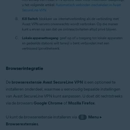
u het volgende artikel:
Automatisch verbinden inschakelen in Avast
SecureLine VPN
.
Kill Switch
: blokkeer uw internetverbinding als de verbinding met
Avast VPN-servers onverwachts wordt verbroken. Op die manier
kunt u ervan op aan dat uw onlineactiviteiten altijd privé blijven.
Lokale apparaattoegang
: geef op of u toegang tot lokale apparaten
en gedeelde stations wilt terwijl u bent verbonden met een
vertrouwd (privé)netwerk.
Browserintegratie
De
browserextensie Avast SecureLine VPN
is een optioneel te
installeren onderdeel, waarmee u eenvoudig bepaalde instellingen
van Avast SecureLine VPN kunt aanpassen. U doet dit rechtstreeks
via de browsers
Google Chrome
of
Mozilla Firefox
.
U kunt de browserextensie installeren via
Menu
▸
☰
Browserextensies
.