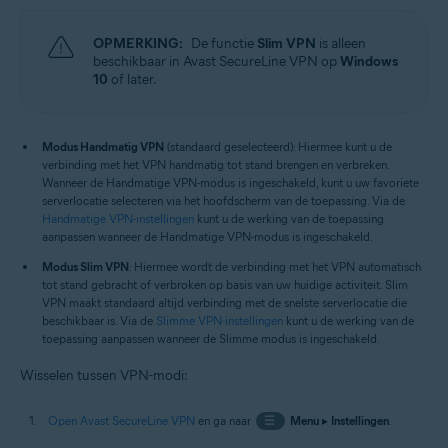
OPMERKING:
De functie
Slim VPN
is alleen
beschikbaar in Avast SecureLine VPN op
Windows
10
of later.
Modus Handmatig VPN
(standaard geselecteerd): Hiermee kunt u de
verbinding met het VPN handmatig tot stand brengen en verbreken.
Wanneer de Handmatige VPN-modus is ingeschakeld, kunt u uw favoriete
serverlocatie selecteren via het hoofdscherm van de toepassing. Via de
Handmatige VPN-instellingen
kunt u de werking van de toepassing
aanpassen wanneer de Handmatige VPN-modus is ingeschakeld.
Modus Slim VPN
: Hiermee wordt de verbinding met het VPN automatisch
tot stand gebracht of verbroken op basis van uw huidige activiteit. Slim
VPN maakt standaard altijd verbinding met de snelste serverlocatie die
beschikbaar is. Via de
Slimme VPN-instellingen
kunt u de werking van de
toepassing aanpassen wanneer de Slimme modus is ingeschakeld.
Wisselen tussen VPN-modi:
Open Avast SecureLine VPN
en ga naar
☰
Menu
▸
Instellingen
.