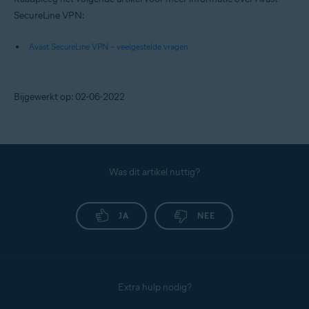
SecureLine VPN:
Avast SecureLine VPN – veelgestelde vragen
Bijgewerkt op: 02-06-2022
Was dit artikel nuttig?
JA
NEE
Extra hulp nodig?