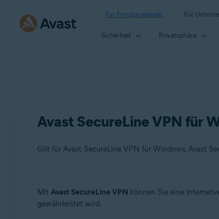
Für Privatanwender
Für Untern
Sicherheit
Privatsphäre
Avast SecureLine VPN für W
Gilt für Avast SecureLine VPN für Windows, Avast S
Produkte:
Mit
Avast SecureLine VPN
können Sie eine Internetv
gewährleistet wird.
Avast SecureLine VPN 5.x für Windows
Avast SecureLine VPN 4.x für Mac