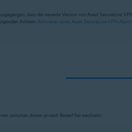
usgegangen, dass die neueste Version von Avast SecureLine VPN au
n
folgenden Artikeln:
Aktivieren eines Avast SecureLine VPN-Abo
 – 32-/64-Bit
n – 32-/64-Bit
– 32-/64-Bit
ional/Enterprise/Ultimate – Service Pack 1, 32-/64-Bit
nnen zwischen diesen je nach Bedarf frei wechseln: