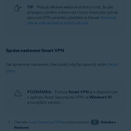
TIP:
Pokud některé webové stránky tvrdí, že jste
připojeni z jiného města než z toho, které jste vybrali
jako své VPN umístění, přečtěte si článek:
Kontrola,
zda je vaše skutečná poloha skrytá
.
Správa nastavení Smart VPN
Jak spravovat nastavení, která platí, když je zapnutý režim
Smart
VPN
:
POZNÁMKA:
Funkce
Smart VPN
je k dispozici jen
v aplikaci Avast SecureLine VPN ve
Windows 10
a novějších verzích.
Otevřete
Avast SecureLine VPN
a zvolte možnosti
☰
Nabídka
▸
Nastavení
.