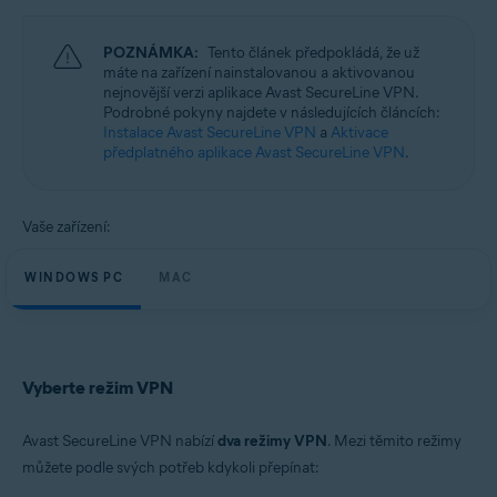
Operační systémy:
Microsoft Windows 11 Home / Pro / Enterprise / Education
POZNÁMKA:
Tento článek předpokládá, že už
Microsoft Windows 10 Home / Pro / Enterprise / Education – 32/64bitová
máte na zařízení nainstalovanou a aktivovanou
verze
nejnovější verzi aplikace Avast SecureLine VPN.
Microsoft Windows 8.1 / Pro / Enterprise – 32/64bitová verze
Podrobné pokyny najdete v následujících článcích:
Microsoft Windows 8 / Pro / Enterprise – 32/64bitový
Instalace Avast SecureLine VPN
a
Aktivace
Microsoft Windows 7 Home Basic / Home Premium / Professional /
předplatného aplikace Avast SecureLine VPN
.
Enterprise / Ultimate – Service Pack 1, 32/64bitový
Apple macOS 14.x (Sonoma)
Apple macOS 13.x (Ventura)
Vaše zařízení:
Apple macOS 12.x (Monterey)
Apple macOS 11.x (Big Sur)
WINDOWS PC
MAC
Apple macOS 10.15.x (Catalina)
Apple macOS 10.14.x (Mojave)
Apple macOS 10.13.x (High Sierra)
Apple macOS 10.12.x (Sierra)
Vyberte režim VPN
Avast SecureLine VPN nabízí
dva režimy VPN
. Mezi těmito režimy
můžete podle svých potřeb kdykoli přepínat: