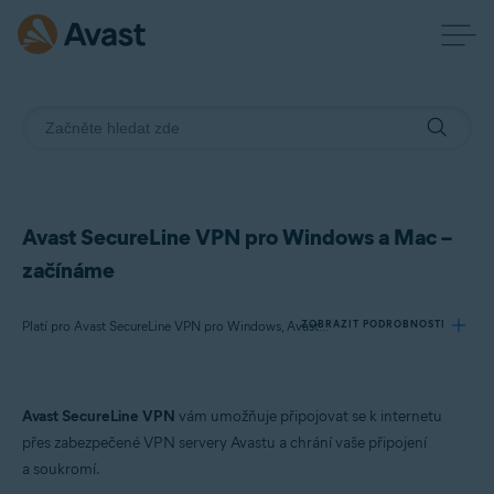
Avast SecureLine VPN pro Windows a Mac –
začínáme
ZOBRAZIT PODROBNOSTI
Platí pro Avast SecureLine VPN pro Windows, Avast SecureLine VPN pro Mac
Produkty:
Avast SecureLine VPN
vám umožňuje připojovat se k internetu
Avast SecureLine VPN 5.x pro Windows
přes zabezpečené VPN servery Avastu a chrání vaše připojení
Avast SecureLine VPN 4.x pro Mac
a soukromí.