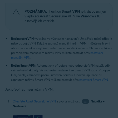
POZNÁMKA:
Funkce
Smart VPN
je k dispozici jen
v aplikaci Avast SecureLine VPN ve
Windows 10
a novějších verzích.
Režim ruční VPN
(vybráno ve výchozím nastavení): Umožňuje ručně připojit
nebo odpojit VPN. Když je zapnutý manuální režim VPN, můžete na hlavní
obrazovce aplikace vybírat preferované umístění serveru. Chování aplikace
při zapnutém manuálním režimu VPN můžete nastavit přes
nastavení
manuální VPN
.
Režim Smart VPN
: Automaticky připojuje nebo odpojuje VPN na základě
vaší aktuální aktivity. Ve výchozím nastavení se Smart VPN vždy připojuje
k nejrychlejšímu dostupnému umístění serveru. Chování aplikace při
zapnutém režimu Smart VPN můžete nastavit přes
nastavení Smart VPN
.
Jak přepínat mezi režimy VPN:
Otevřete Avast SecureLine VPN
a zvolte možnosti
☰
Nabídka
▸
Nastavení
.