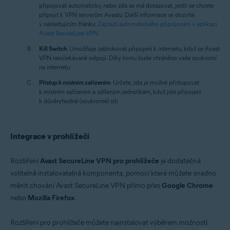
připojovat automaticky, nebo zda se má dotazovat, jestli se chcete
připojit k VPN serverům Avastu. Další informace se dozvíte
v následujícím článku:
Zapnutí automatického připojování v aplikaci
Avast SecureLine VPN
.
Kill Switch
: Umožňuje zablokovat připojení k internetu, když se Avast
VPN neočekávaně odpojí. Díky tomu bude chráněno vaše soukromí
na internetu.
Přístup k místním zařízením
: Určete, zda je možné přistupovat
k místním zařízením a sdíleným jednotkám, když jste připojeni
k důvěryhodné (soukromé) síti.
Integrace v prohlížeči
Rozšíření
Avast SecureLine VPN pro prohlížeče
je dodatečná
volitelně instalovatelná komponenta, pomocí které můžete snadno
měnit chování Avast SecureLine VPN přímo přes
Google Chrome
nebo
Mozilla Firefox
.
Rozšíření pro prohlížeče můžete nainstalovat výběrem možností