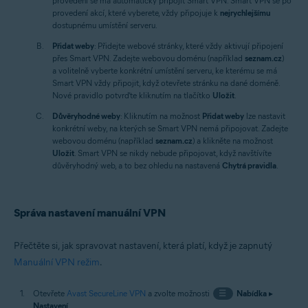
provedení se má automaticky připojit Smart VPN. Smart VPN se po
provedení akcí, které vyberete, vždy připojuje k
nejrychlejšímu
dostupnému umístění serveru.
Přidat weby
: Přidejte webové stránky, které vždy aktivují připojení
přes Smart VPN. Zadejte webovou doménu (například
seznam.cz
)
a volitelně vyberte konkrétní umístění serveru, ke kterému se má
Smart VPN vždy připojit, když otevřete stránku na dané doméně.
Nové pravidlo potvrďte kliknutím na tlačítko
Uložit
.
Důvěryhodné weby
: Kliknutím na možnost
Přidat weby
lze nastavit
konkrétní weby, na kterých se Smart VPN nemá připojovat. Zadejte
webovou doménu (například
seznam.cz
) a klikněte na možnost
Uložit
. Smart VPN se nikdy nebude připojovat, když navštívíte
důvěryhodný web, a to bez ohledu na nastavená
Chytrá pravidla
.
Správa nastavení manuální VPN
Přečtěte si, jak spravovat nastavení, která platí, když je zapnutý
Manuální VPN režim
.
Otevřete
Avast SecureLine VPN
a zvolte možnosti
☰
Nabídka
▸
Nastavení
.