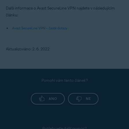
Další informace o Avast SecureLine VPN najdete v následujícím
článku:
Avast SecureLine VPN – časté dotazy
Aktualizováno: 2. 6. 2022
Pomohl vám tento článek?
ANO
NE
Potřebujete další pomoc?