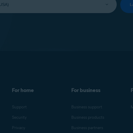
L
For home
For business
F
Support
Business support
M
Security
Business products
Privacy
Business partners