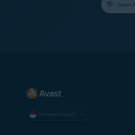
your
language:
Worldwide (English)