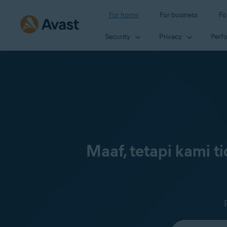
For home
For business
Fo
Security
Privacy
Perf
Maaf, tetapi kami 
Select