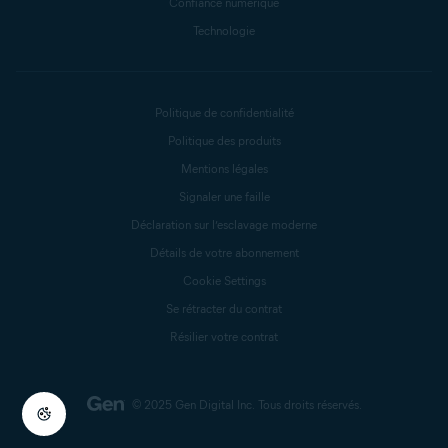
Confiance numérique
Technologie
Politique de confidentialité
Politique des produits
Mentions légales
Signaler une faille
Déclaration sur l’esclavage moderne
Détails de votre abonnement
Cookie Settings
Se rétracter du contrat
Résilier votre contrat
© 2025 Gen Digital Inc.
Tous droits réservés.