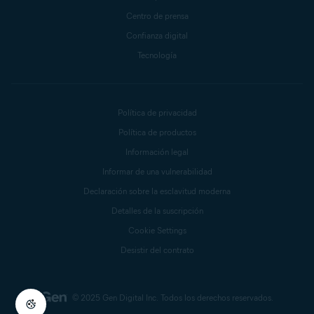
Centro de prensa
Confianza digital
Tecnología
Política de privacidad
Política de productos
Información legal
Informar de una vulnerabilidad
Declaración sobre la esclavitud moderna
Detalles de la suscripción
Cookie Settings
Desistir del contrato
© 2025 Gen Digital Inc.
Todos los derechos reservados.