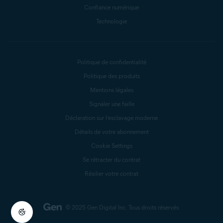
Confiance numérique
Technologie
Politique de confidentialité
Politique des produits
Mentions légales
Signaler une faille
Déclaration sur l’esclavage moderne
Détails de votre abonnement
Cookie Settings
Se rétracter du contrat
Résilier votre contrat
© 2025 Gen Digital Inc.
Tous droits réservés.