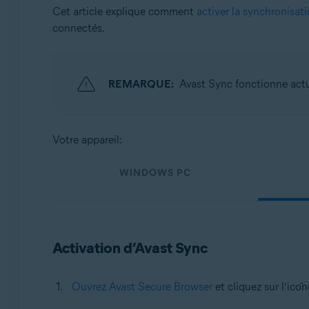
Systèmes d'exploitation:
Cet article explique comment
activer la synchronisat
connectés.
Windows, macOS, Android et iOS
REMARQUE:
Avast Sync fonctionne actu
Votre appareil:
WINDOWS PC
Activation d’Avast Sync
Ouvrez Avast Secure Browser
et cliquez sur l’icô