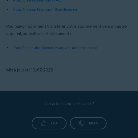
Avast Cleanup Premium - FAQ
Avast Cleanup Premium – Bien démarrer
Pour savoir comment transférer votre abonnement vers un autre
appareil, consultez l’article suivant :
Transférer un abonnement Avast vers un autre appareil
Mis à jour le : 10/07/2026
Cet article vous a-t-il aidé ?
OUI
NON