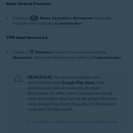
Avast Cleanup Premium :
Accédez à
☰
Menu
▸
Paramètres
▸
Abonnement
. Votre code
d’activation est visible sous
Code d’activation
.
VPN Avast SecureLine :
Accédez à
Paramètres
(l’icône en forme de roue dentée) ▸
Abonnement
. Votre code d’activation est visible sous
Code d’activation
.
REMARQUE:
Si vous avez acheté votre
abonnement via le
Google Play Store
, il est
possible que vous ne voyiez pas de code
d’activation. En effet, vous
n’avez pas besoin
de
code d’activation pour activer les achats effectués
via le Google Play Store. Pour plus d’informations,
consultez l’article suivant :
Transférer ou restaurer des abonnements mobiles Avast