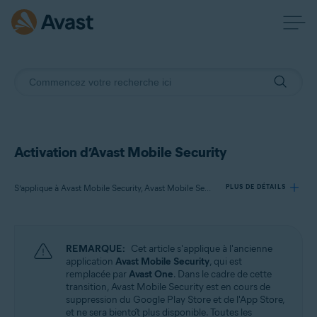
Activation d’Avast Mobile Security
S’applique à Avast Mobile Security, Avast Mobile Security Premium, Avast Mobile Security Ultimate
PLUS DE DÉTAILS
Produits:
REMARQUE:
Cet article s'applique à l'ancienne
Avast Mobile Security
application
Avast Mobile Security
, qui est
Avast Mobile Security Premium
remplacée par
Avast One
. Dans le cadre de cette
Avast Mobile Security Ultimate
transition, Avast Mobile Security est en cours de
suppression du Google Play Store et de l'App Store,
et ne sera bientôt plus disponible. Toutes les
Systèmes d'exploitation: