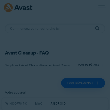
Avast Cleanup - FAQ
S’applique à Avast Cleanup Premium, Avast Cleanup
PLUS DE DÉTAILS
TOUT DÉVELOPPER
Produits:
Avast Cleanup Premium
Votre appareil:
Avast Cleanup
WINDOWS PC
MAC
ANDROID
Systèmes d'exploitation: