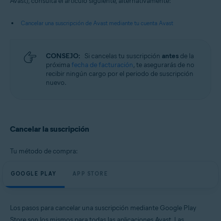
Avast), consulta el artículo siguiente, alternativamente:
Android y iOS
Cancelar una suscripción de Avast mediante tu cuenta Avast
CONSEJO:
Si cancelas tu suscripción
antes
de la
próxima
fecha de facturación
, te asegurarás de no
recibir ningún cargo por el periodo de suscripción
nuevo.
Cancelar la suscripción
Tu método de compra:
GOOGLE PLAY
APP STORE
Los pasos para cancelar una suscripción mediante Google Play
Store son los mismos para todas las aplicaciones Avast. Las