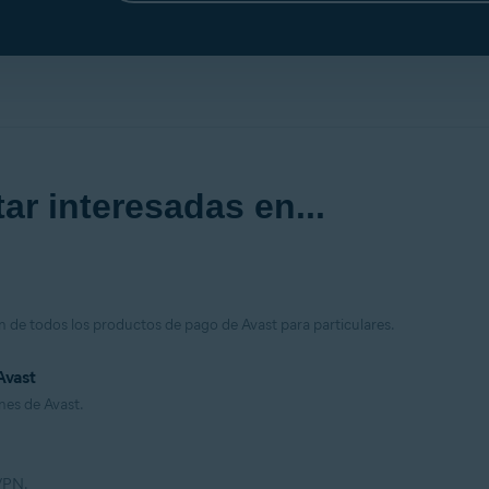
ar interesadas en...
n de todos los productos de pago de Avast para particulares.
Avast
nes de Avast.
 VPN.