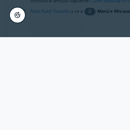
consulta el artículo siguiente:
Cómo localizar tu c
Abre Avast Security
y ve a
Menú
▸
Mis sus
☰
Selecciona
Activar funciones de pago
.
Escribe o pega tu
código de activación
(incluidos 