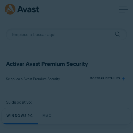
Activar Avast Premium Security
Se aplica a Avast Premium Security
MOSTRAR DETALLES
Productos:
Su dispositivo:
Avast Premium Security
WINDOWS PC
MAC
Sistemas operativos:
Windows, macOS