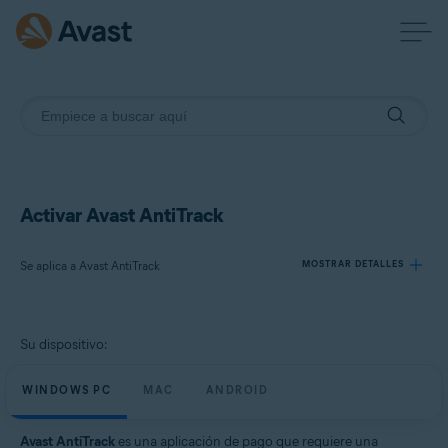
Activar Avast AntiTrack
Se aplica a Avast AntiTrack
MOSTRAR DETALLES
Productos:
Su dispositivo:
Avast AntiTrack
WINDOWS PC
MAC
ANDROID
Sistemas operativos:
Windows, macOS y Android
Avast AntiTrack
es una aplicación de pago que requiere una